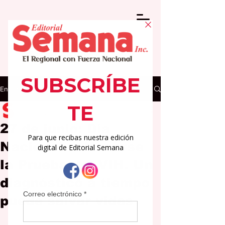
Entrada
Editorial Semana
19 jun 2025
3 min de lectura
27 de junio: Día
Nacional deHacerse
la Prueba del VIH. Un
diagnóstico a tiempo
puede salvar vidas