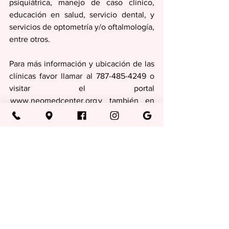
psiquiátrica, manejo de caso clínico, 
educación en salud, servicio dental, y 
servicios de optometría y/o oftalmología, 
entre otros.
Para más información y ubicación de las 
clínicas favor llamar al 787-485-4249 o 
visitar el portal 
 www.neomedcenter.org y también en 
su página de Facebook:  
@NeoMedCenterInc | Instagram: 
@neomedcenter | YouTube: 
@NeoMedTV
Medicina