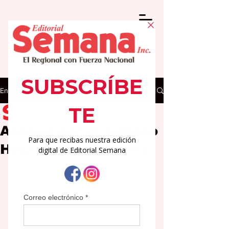
Entrada
Editorial Semana
28 may
2 min de lectura
Abogan por el Coliseo
Héctor “Tato” Dávila.