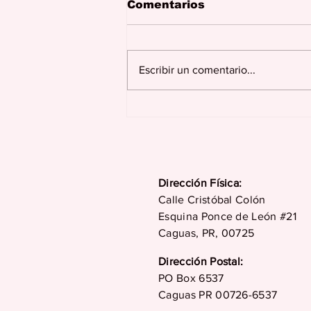
Comentarios
Escribir un comentario...
Juncos celebra más de
dos siglos de historia,
tradición, cultura y
desarrollo en su 229
aniversario
Dirección Física:
Calle Cristóbal Colón
Esquina Ponce de León #21
Caguas, PR, 00725
Dirección Postal:
PO Box 6537
Caguas PR 00726-6537