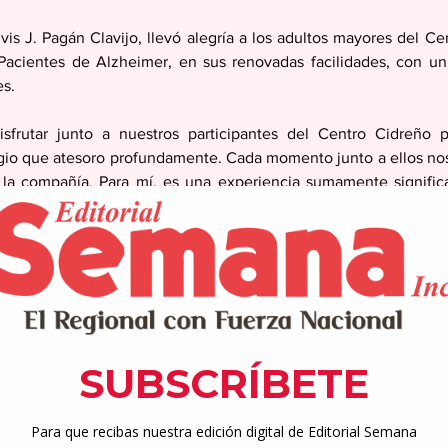
vis J. Pagán Clavijo, llevó alegría a los adultos mayores del Ce
Pacientes de Alzheimer, en sus renovadas facilidades, con un
es.
isfrutar junto a nuestros participantes del Centro Cidreño p
gio que atesoro profundamente. Cada momento junto a ellos nos 
 la compañía. Para mí, es una experiencia sumamente significa
estar presentes, de escuchar y de brindar calidad de vida a 
imer Ejecutivo Municipal.
n los  participantes y hasta cantó con el grupo musical que am
o estribillo “Estoy metío, estoy metío y no tengo salvación”.
auguró recientemente estas renovadas facilidades en lo que era
de los puntos importantes y programáticos de su gestión como a
ra. En ese sentido, afirmó que continuará tomando acciones e
ida. 