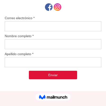
on su vida por nosotros y ahora nos toca a nosotros devolverl
on nuestros adultos mayores y con sus familiares. Este hogar n
calidad, en un espacio digno, seguro y humano, diseñado para el
ias”, afirmó.
 del nuevo Centro Cidreño de la Eterna Primavera para Paciente
.