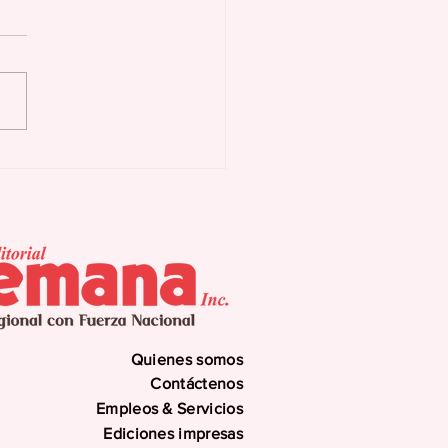
as Buenas activa
n preventivo ante
uía y eventuales
errupciones
gramadas
Quienes somos
Contáctenos
Empleos & Servicios
Ediciones impresas