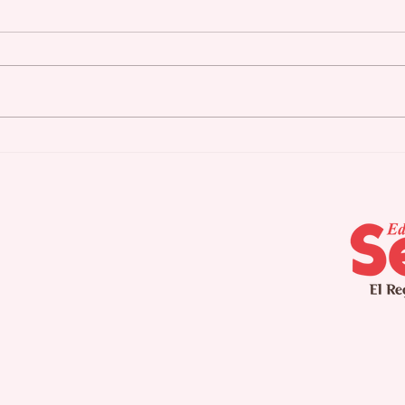
Cidra culmina
Agu
campamento de verano
pla
para pacientes con
seq
Alzheimer
int
pro