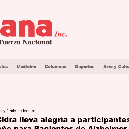
ales
Medicina
Columnas
Deportes
Arte y Cult
may
2 min de lectura
idra lleva alegría a participante
eño para Pacientes de Alzheimer.