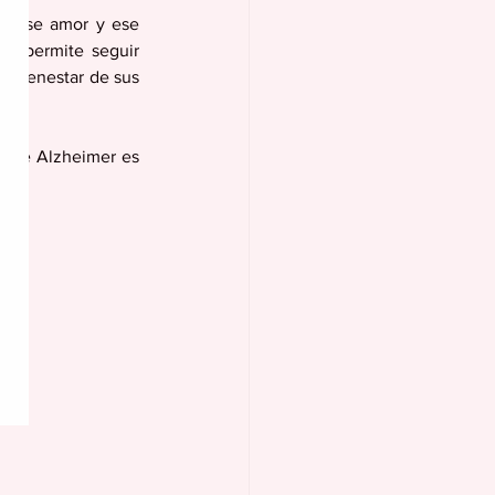
es ese amor y ese 
os permite seguir 
 bienestar de sus 
s de Alzheimer es 