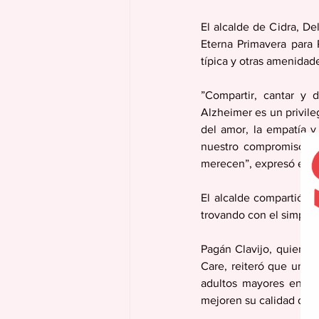
El alcalde de Cidra, Del
Eterna Primavera para 
típica y otras amenidad
”Compartir, cantar y d
Alzheimer es un privile
del amor, la empatía y
nuestro compromiso de 
merecen”, expresó el Pr
El alcalde compartió co
trovando con el simpátic
Pagán Clavijo, quien in
Care, reiteró que uno 
adultos mayores en Cid
mejoren su calidad de v