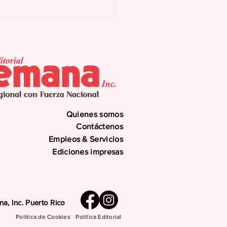
as Buenas activa
n preventivo ante
uía y eventuales
errupciones
gramadas
Quienes somos
Contáctenos
Empleos & Servicios
Ediciones impresas
a, Inc. Puerto Rico
Política de Cookies
Política Editorial