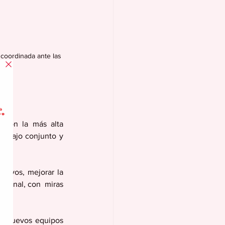
 coordinada ante las 
 con la más alta 
trabajo conjunto y 
ntivos, mejorar la 
iminal, con  miras 
ar nuevos equipos 