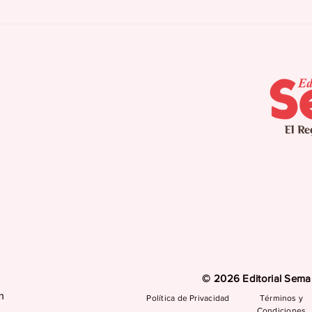
Cidra culmina
Agu
campamento de verano
pla
para pacientes con
seq
Alzheimer
int
pro
© 2026 Editorial Seman
m
Política de Privacidad
Términos y
Condiciones