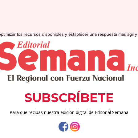
ptimizar los recursos disponibles y establecer una respuesta más ágil y
necesidades de seguridad de la población.
mana
semana.net
enzo, Jaime Alverio Ramos, sostuvo una reunión estratégica
a Estatal de Puerto Rico, con el objetivo de reforzar el plan de 
as de seguridad pública en el municipio y en los pueblos vecinos.
tieron medidas concretas para intensificar los patrullajes preve
ial y atender con mayor efectividad las zonas con  incidencia cr
d y tranquilidad de los ciudadanos.
n esfuerzos para fortalecer nuestra Policía Municipal, instal