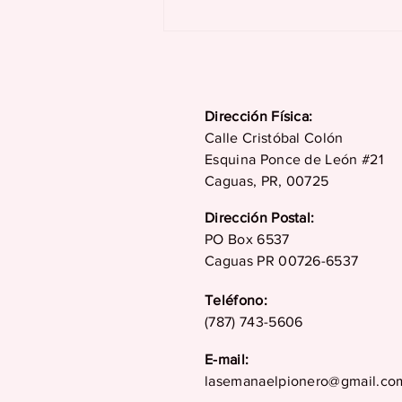
Juncos celebra más de
dos siglos de historia,
tradición, cultura y
desarrollo en su 229
aniversario
Dirección Física:
Calle Cristóbal Colón
Esquina Ponce de León #21
Caguas, PR, 00725
Dirección Postal:
PO Box 6537
Caguas PR 00726-6537
Teléfono:
(787) 743-5606
E-mail:
lasemanaelpionero@gmail.co