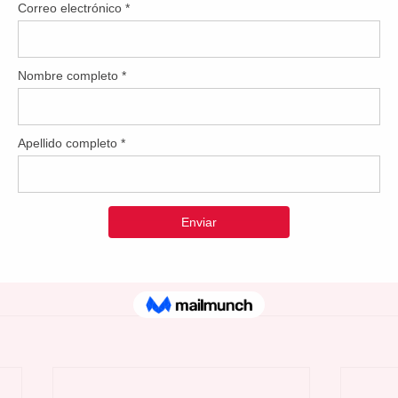
r las regiones más vulnerables de la ciudad”, expresó Alverio 
adana requiere una alianza sólida entre el gobierno municipa
sca optimizar los recursos disponibles y establecer una resp
esidades de seguridad de la población.
u admnistración continuará desarrollando y ampliando sus iniciat
do así su compromiso con el bienestar y la paz de todas las famil