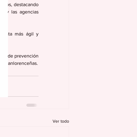
Ramos, destacando 
l y las agencias 
uesta más ágil y 
ivas de prevención 
ias sanlorenceñas.
Ver todo