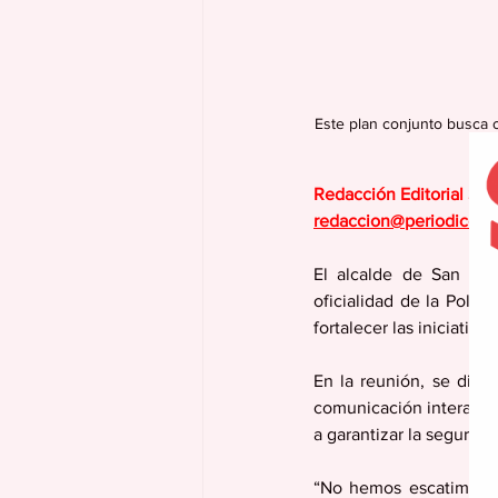
Este plan conjunto busca o
Redacción Editorial Se
redaccion@periodicola
El alcalde de San Lor
oficialidad de la Policí
fortalecer las iniciativ
En la reunión, se discu
comunicación interagenc
a garantizar la segurida
“No hemos escatimado e