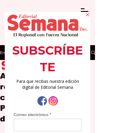
Entrada
Editorial Semana
15 may 2025
3 min de lectura
Alcalde de Yabucoa
recibe a su
compueblana Astrid
Piñero, Procuradora
de las Mujeres