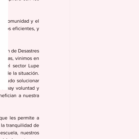
a comunidad y el 
ios eficientes, y 
ción de Desastres 
anas, vinimos en 
s del sector Lupe 
 de la situación. 
e pudo solucionar 
o hay voluntad y 
fician a nuestra 
ue les permite a 
la tranquilidad de 
escuela, nuestros 