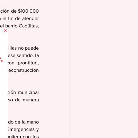
ación de $100,000 
el fin de atender 
l barrio Cagüitas, 
familias no puede 
En ese sentido, la 
 con prontitud, 
de reconstrucción 
tración municipal 
el paso de manera 
ajando de la mano 
 de Emergencias y 
cumpliera con los 