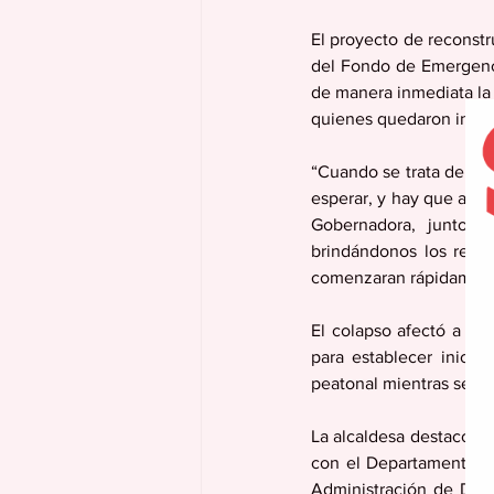
El proyecto de reconstr
del Fondo de Emergenci
de manera inmediata la 
quienes quedaron inco
“Cuando se trata de nue
esperar, y hay que actua
Gobernadora, junto c
brindándonos los recur
comenzaran rápidamente
El colapso afectó a 26 
para establecer inicia
peatonal mientras se re
La alcaldesa destacó qu
con el Departamento de
Administración de Desa