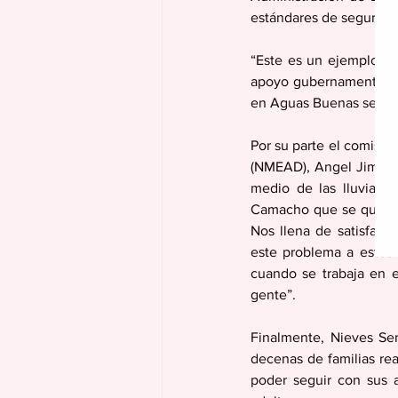
estándares de seguridad
“Este es un ejemplo cl
apoyo gubernamental est
en Aguas Buenas seguire
Por su parte el comisi
(NMEAD), Angel Jiméne
medio de las lluvias u
Camacho que se quedaro
Nos llena de satisfacc
este problema a estos
cuando se trabaja en e
gente”.
Finalmente, Nieves Ser
decenas de familias rea
poder seguir con sus a