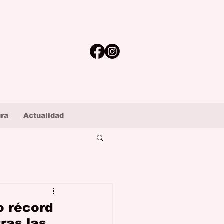
ura
Actualidad
o récord
ras las