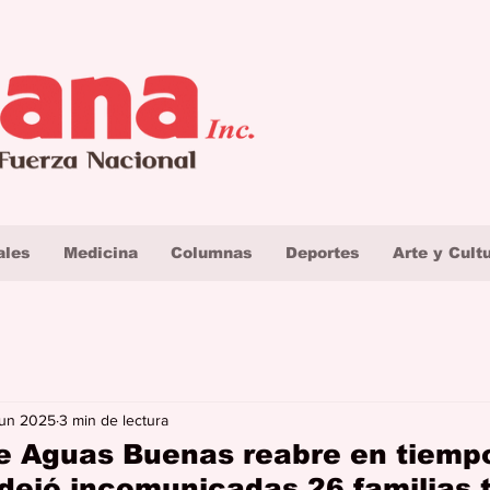
ales
Medicina
Columnas
Deportes
Arte y Cult
jun 2025
3 min de lectura
e Aguas Buenas reabre en tiemp
dejó incomunicadas 26 familias t