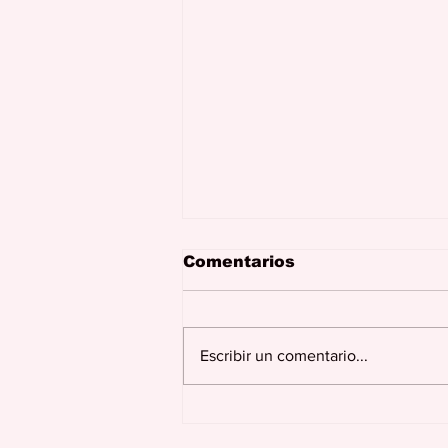
Comentarios
Escribir un comentario...
Juncos celebra más de
dos siglos de historia,