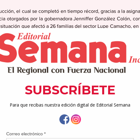
ucción, el cual se completó en tiempo récord, gracias a la asign
a otorgados por la gobernadora Jenniffer González Colón, con 
situación que afectó a 26 familias del sector Lupe Camacho, en e
municadas.
stra gente no hay tiempo que perder. La seguridad de nuestras 
r de inmediato, identificando los recursos que sean necesarios. 
on varios jefes de agencia, atendieron nuestra emergencia
sos que ameritaba. Esa gestión fue clave para que las obras 
 y se completaran sin contratiempos”, expresó Nieves Serrano.
familias aguasbonenses, quienes colaboraron junto a la adminis
lmente una estructura provisional que permitiera restablecer 
alizaban las obras permanentes.
e, como parte del proceso, se realizó un esfuerzo conjunto trab
 Seguridad Pública (DSP) y la Agencia Estatal para el Manejo
stres (NMEAD) para también garantizar que la reconstrucción 