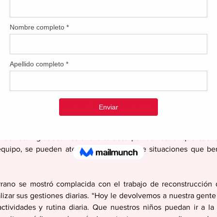
 a largo plazo.
aro de lo que se puede lograr cuando unimos voluntades con l
atal. Nuestro pueblo merece una infraestructura segura y servic
mos trabajando para garantizarlo”, agregó la alcaldesa.
onado del Negociado para el Manejo de Emergencias y Administra
z Colón, destaco que “Querer es poder. Apenas hace unas sem
n sábado y domingo con la alcaldesa a visitar las 26 familia
n incomunicadas para asegurarnos que estuviesen bien, dentro
ión ver que trabajando en conjunto el Municipio con Estado, s
 vecinos. Agradecemos a la alcaldesa por demostrar que cuand
quipo, se pueden atender eficientemente situaciones que bene
rano se mostró complacida con el trabajo de reconstrucción q
lizar sus gestiones diarias. “Hoy le devolvemos a nuestra gente 
ctividades y rutina diaria. Que nuestros niños puedan ir a la 