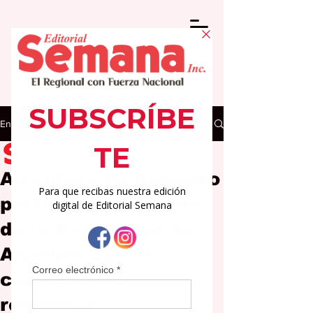
Entrada
Editorial Semana
4 sept 2025
2 min de lectura
Alcaldesa de Naguabo
participa en reunión
de la Asociación de
Alcaldes con el
comisionado
residente