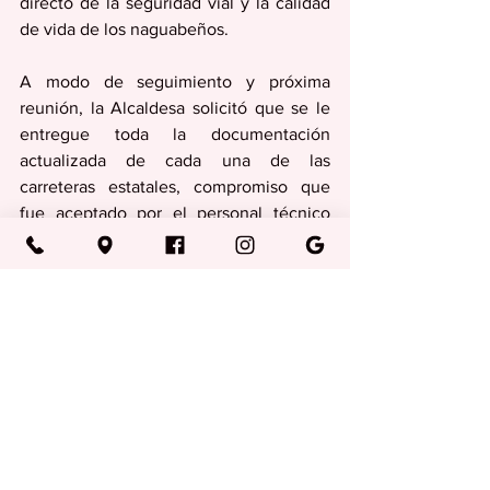
directo de la seguridad vial y la calidad 
de vida de los naguabeños. 
A modo de seguimiento y próxima 
reunión, la Alcaldesa solicitó que se le 
entregue toda la documentación 
actualizada de cada una de las 
carreteras estatales, compromiso que 
fue aceptado por el personal técnico 
presente. Destacó que es la primera vez 
que recibe una presentación tan 
estructurada, reiterando que la 
comunicación constante es clave para 
lograr resultados.
Como parte del seguimiento, la 
Alcaldesa estará remitiendo 
nuevamente todo lo previamente 
trabajado con DTOP para continuar 