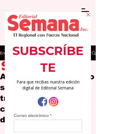
Entrada
Editorial Semana
29 ene
3 min de lectura
Alcaldesa de Naguabo
sostiene reunión de
trabajo para atender
carreteras y puentes
del municipio