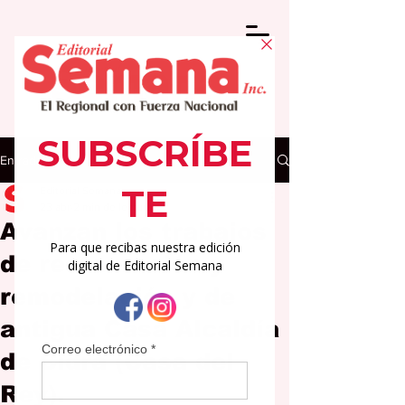
Entrada
Editorial Semana
23 abr
2 min de lectura
Avanzan los trabajos
de restauración y
remodelación y de
antigua Casa Alcaldía
de Cidra (Casa del
Rey).