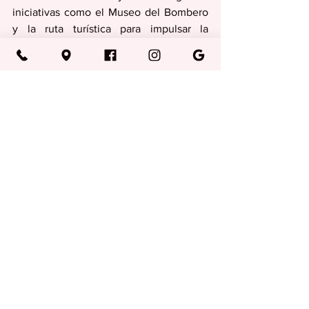
iniciativas como el Museo del Bombero 
y la ruta turística para impulsar la 
actividad económica en el centro del 
municipio”, subrayó Pagán Clavijo.
Regionales
Ver todo
Entradas recientes