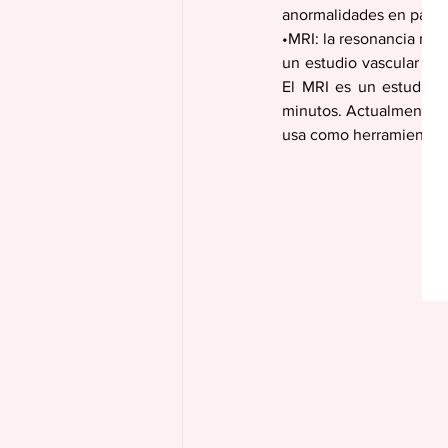
anormalidades en paci
•MRI: la resonancia magn
un estudio vascular en 
El MRI es un estudio 
minutos. Actualmente, e
usa como herramienta di