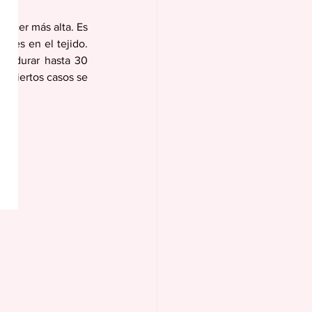
áncer más alta. Es 
ades en el tejido. 
e durar hasta 30 
 ciertos casos se 
no.