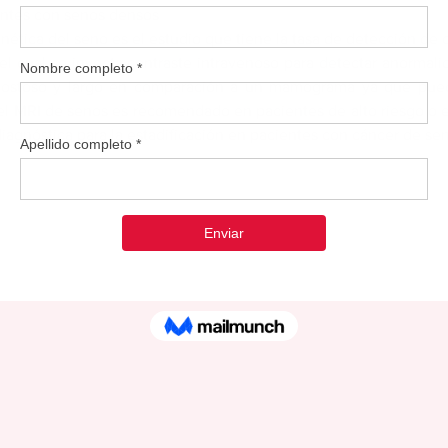
entes con senos densos
ética del seno es el estudio que tiene la tasa de detección de c
el cual se inyecta contraste intravenoso para detectar anormalid
costoso y largo en comparación a un mamograma ya que pued
l MRI de senos es recomendado en pacientes de alto riesgo o en
agnóstica para la estadificación en pacientes con cáncer de se