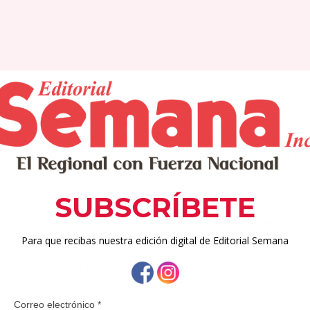
tudio radiológico que utiliza rayos X para detectar anormalid
osis de radiación baja que no representa un riesgo significati
gnosticar canceres en etapas tempranas disminuyendo así l
grafía digital para detectar anormalidades en el tejido mamario 
 la composición del tejido mamario de la paciente. En paci
cidad de la mamografía para detectar anormalidades es más ba
omplementarias para aumentar la detección de cáncer en estos p
tarias para aumentar la detección del cáncer de seno en paci
liza como un estudio suplementario para detectar anormalidades
la mamografía
mosíntesis es conocida como la mamografía 3D y aumenta 