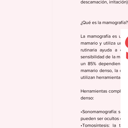
descamación, irritación)
¿Qué es la mamografía?
La mamografía es un es
mamario y utiliza una d
rutinaria ayuda a dia
sensibilidad de la mamo
un 85% dependiendo de
mamario denso, la capa
utilizan herramientas c
Herramientas complemen
denso:
•Sonomamografía: se uti
pueden ser ocultos en 
•Tomosíntesis: la to