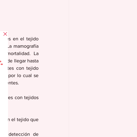
ades en el tejido 
vo. La mamografía 
a mortalidad. La 
puede llegar hasta 
entes con tejido 
ja por lo cual se 
acientes. 
entes con tejidos 
 en el tejido que 
la detección de 