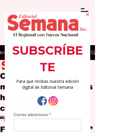
Entrada
Editorial Semana
25 dic 2025
2 min de lectura
Caguas premia las
mejores decoraciones
hogareñas en el
concurso
“Encendiendo las
Fiestas Criollas 2025”