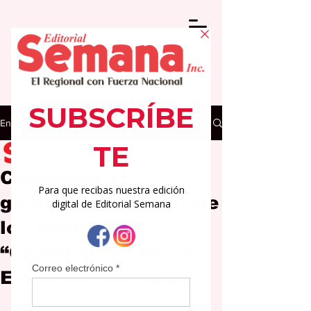
Entrada
Editorial Semana
9 jul
2 min de lectura
Capacitan 31
gurabeños a través de
los programas
“Cuidarte” y “Así se
Emprende” de AMSI