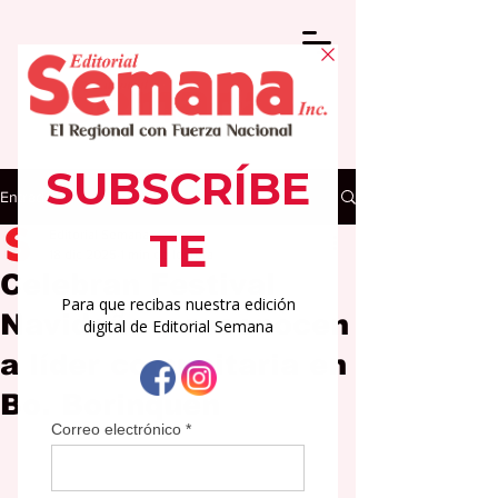
Entrada
Editorial Semana
18 dic 2025
1 min de lectura
Celebran Festival
Navideño y reconocen
a líder comunitaria en
Bo. Borinquen