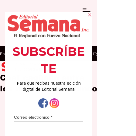
Entrada
Editorial Semana
16 oct 2025
3 min de lectura
Chef cagüeño entre
los mejores del mundo