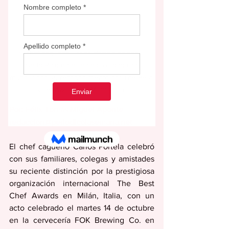
El chef cagüeño Carlos Portela coloca a 
Puerto Rico en el lente gastronómico 
mundial con su reconocimiento por The Best 
Chef Awards en Milán, Italia.
Por: Félix Tomás Miguel Aponte
redaccion@periodicolasemana.net
El chef cagüeño Carlos Portela celebró 
con sus familiares, colegas y amistades 
su reciente distinción por la prestigiosa 
organización internacional The Best 
Chef Awards en Milán, Italia, con un 
acto celebrado el martes 14 de octubre 
en la cervecería FOK Brewing Co. en 