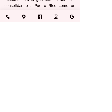
consolidando a Puerto Rico como un 
referente emergente en el mapa global 
de la alta cocina.
Regionales
Ver todo
Entradas recientes