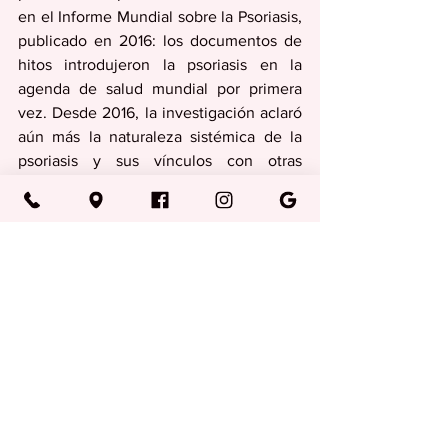
en el Informe Mundial sobre la Psoriasis, 
publicado en 2016: los documentos de 
hitos introdujeron la psoriasis en la 
agenda de salud mundial por primera 
vez. Desde 2016, la investigación aclaró 
aún más la naturaleza sistémica de la 
psoriasis y sus vínculos con otras 
afecciones graves de salud. Mientras, las 
nuevas terapias dirigidas han mejorado 
significativamente los resultados para 
muchas personas.
Medicina
Ver todo
Entradas recientes