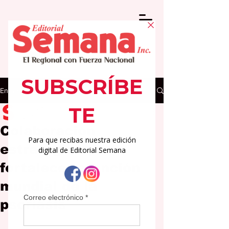
Entrada
Editorial Semana
26 feb
3 min de lectura
Colaboración
estratégica para
fortalecer atención
mundial de la
psoriasis