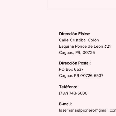
¿Cómo ayudar a nuestro
compañero de trabajo
en su duelo?
Dirección Física:
Calle Cristóbal Colón
Esquina Ponce de León #21
Caguas, PR, 00725
Dirección Postal:
PO Box 6537
Caguas PR 00726-6537
Teléfono:
(787) 743-5606
E-mail:
lasemanaelpionero@gmail.co