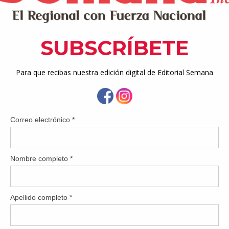
arrollaron el tema “El cooperativismo fomenta la paz”; en in
operativa en nuestros socios?”; y en superior, “La participación
 de Puerto Rico”.
amen fueron:
llón, Academia Pentecostal de Humacao
zquez, Colegio Dr. Roque Díaz Tizol de Yabucoa
o, Academia Pentecostal de Humacao
o, Colegio Dr. Roque Díaz Tizol de Yabucoa (único participante e
ez, Colegio Nuestra Señora del Perpetuo Socorro de Humacao
onado, Colegio Dr. Roque Díaz Tizol de Yabucoa
ández, Proyecto PECES de Humacao