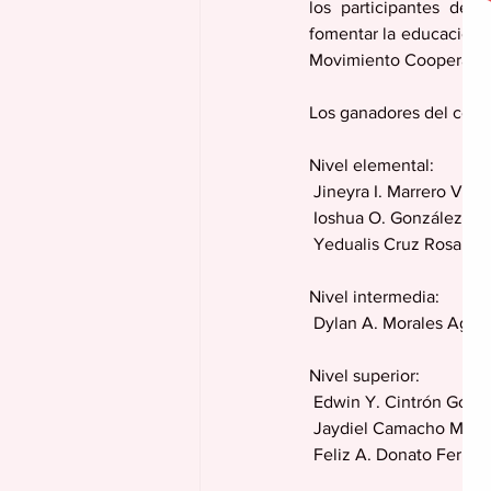
los participantes des
fomentar la educación co
Movimiento Cooperativo
Los ganadores del cert
Nivel elemental:
 Jineyra I. Marrero Ve
 Ioshua O. González Vá
 Yedualis Cruz Rosari
Nivel intermedia:
 Dylan A. Morales Agost
Nivel superior:
 Edwin Y. Cintrón Góm
 Jaydiel Camacho Mald
 Feliz A. Donato Fern