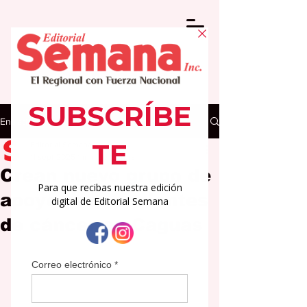
Entrada
Editorial Semana
11 sept 2025
1 min de lectura
Crean nuevo grupo de
apoyo para pacientes
de cáncer en Caguas