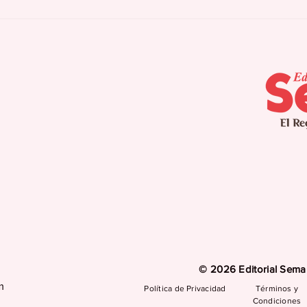
HRSA reconoce la
Ent
calidad y el impacto y
pos
alcance de los Centros
gen
de Salud Primaria 330
bio
en Puerto Rico
más
hue
© 2026 Editorial Seman
m
Política de Privacidad
Términos y
Condiciones