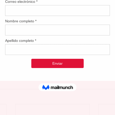
 reconoció que “si bien no existe un enfoque único para todos, s
ir y aplicar en tu entrenamiento para garantizar un régimen 
eguro y agradable.
 cuántos días a la semana hay que entrenar. “A menos que seas 
e quieras pasar el menor tiempo posible en el gimnasio para log
miento físico”. Sin embargo, Mans dice que entrenar sólo una
ajo nivel de condición física.