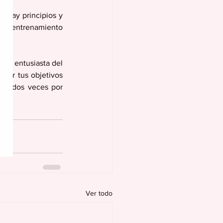
í hay principios y 
de entrenamiento 
un entusiasta del 
rar tus objetivos 
 o dos veces por 
Ver todo