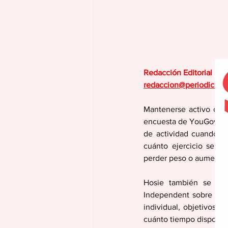
Redacción Editorial Se
redaccion@periodicola
Mantenerse activo o ac
encuesta de YouGov de 
de actividad cuando no
cuánto ejercicio se de
perder peso o aumentar
Hosie también se ba
Independent sobre el t
individual, objetivos, 
cuánto tiempo dispones”