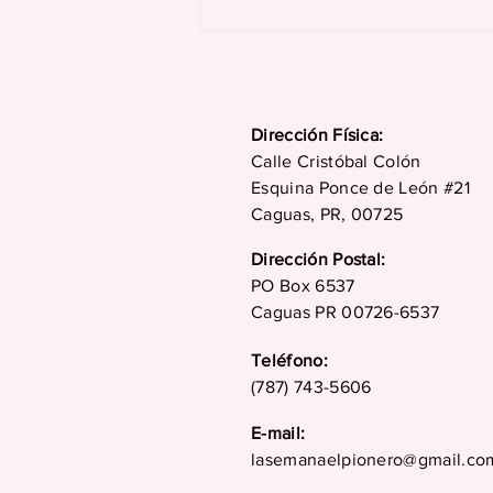
Consejos para mantener
un buen nivel de
oxígeno durante sus
vacaciones
Dirección Física:
Calle Cristóbal Colón
Esquina Ponce de León #21
Caguas, PR, 00725
Dirección Postal:
PO Box 6537
Caguas PR 00726-6537
Teléfono:
(787) 743-5606
E-mail:
lasemanaelpionero@gmail.co