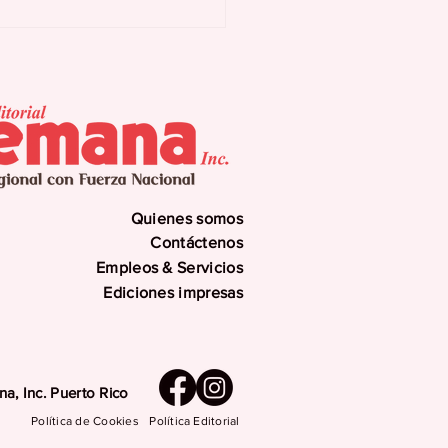
renamiento mujeres
menopáusicas
era señales
lógicas tempranas
 intensas en el
so
Quienes somos
Contáctenos
Empleos & Servicios
Ediciones impresas
a, Inc. Puerto Rico
Política de Cookies
Política Editorial