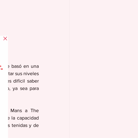
en se basó en una 
entar sus niveles 
 es difícil saber 
sico, ya sea para 
 Tom Mans a The 
 de la capacidad 
iones tenidas y de 