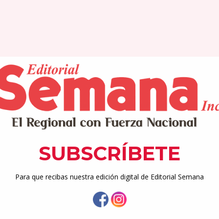
mana
semana.net
tiva es crucial para estar saludable. Según Rachel Hosie, qui
2020, muchas personas consideran la posibilidad de desear aum
 hacen ejercicio al menos, una vez a la semana. Sin embargo,
be hacer para alcanzar tus objetivos de acondicionamiento fí
 el volumen.
só en unas expresiones que hizo el entrenador personal
ipo de entrenamiento que se hace depende en última instancia
gustos y disgustos. Además, el equipo tienes disponible, las les
, explicó.