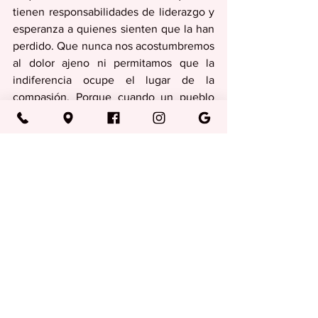
tienen responsabilidades de liderazgo y 
esperanza a quienes sienten que la han 
perdido. Que nunca nos acostumbremos 
al dolor ajeno ni permitamos que la 
indiferencia ocupe el lugar de la 
compasión. Porque cuando un pueblo 
sufre, la humanidad entera tiene la 
oportunidad y el deber de responder 
con amor. 
Columnas
Ver todo
Entradas recientes