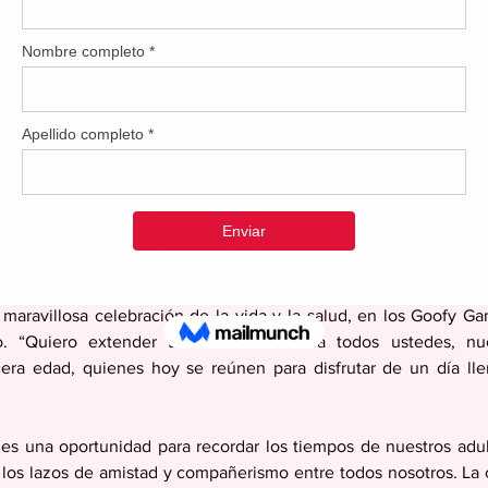
sos representantes de la llamada ‘tercera edad’ se ejercitaron en grupo
 Campira, y Maria del Carmen Rosario, de Patitas Calientes, 
rticipantes de sus respectivos grupos.
el alcalde William Miranda Torres habla con los presentes.“Es 
 maravillosa celebración de la vida y la salud, en los Goofy G
ijo. “Quiero extender un cálido saludo a todos ustedes, nue
rcera edad, quienes hoy se reúnen para disfrutar de un día lle
 es una oportunidad para recordar los tiempos de nuestros adul
 los lazos de amistad y compañerismo entre todos nosotros. La c