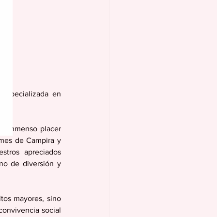
.
especializada en 
un inmenso placer 
ames de Campira y 
stros apreciados 
no de diversión y 
tos mayores, sino 
onvivencia social 