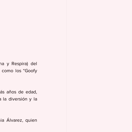
a y Respira) del 
 como los “Goofy 
ás años de edad, 
a diversión y la 
a Álvarez, quien 