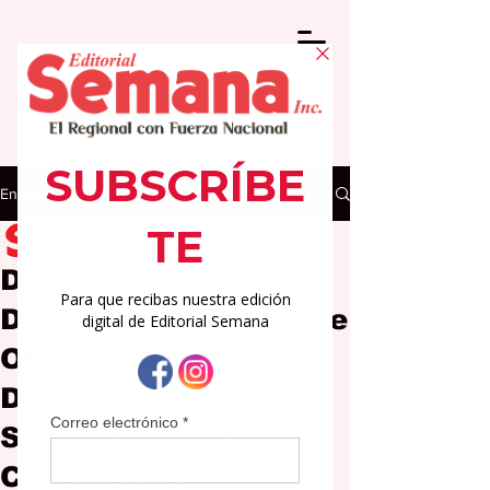
Entrada
Editorial Semana
9 ene 2025
2 min de lectura
De Yabucoa nueva
Directora Ejecutiva de
Oficina para el
Desarrollo
Socioeconómico y
Comunitario