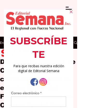
Entrada
Editorial Semana
25 jun
2 min de lectura
Desarrollo Cultural de
Caguas abre
convocatoria para la
edición XLVII del
Festival de Teatro de
Caguas Daniel Lugo