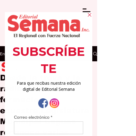
Entrada
Editorial Semana
28 may
2 min de lectura
Desde la trova y la
radio, hasta la
formación
ecuestre,Legislatura
Municipal Caguas
reconoce varias