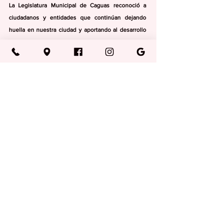
La Legislatura Municipal de Caguas reconoció a 
ciudadanos y entidades que continúan dejando 
huella en nuestra ciudad y aportando al desarrollo 
cultural, deportivo y social de Caguas y Puerto Rico. 
Arte y Cultura
Ver todo
Entradas recientes