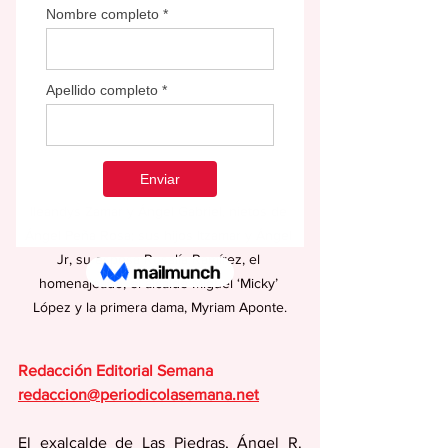
Ileandys Zamar y Ángel Gabriel, nietos de 
Ángel Peña Rosa; sus hijos Itzamar y Ángel 
Jr, su esposa Rosalía Ramírez, el 
homenajeado, el alcalde Miguel ‘Micky’ 
López y la primera dama, Myriam Aponte.
Redacción Editorial Semana
redaccion@periodicolasemana.net
El exalcalde de Las Piedras, Ángel R. 