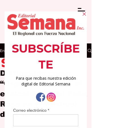
Entrada
Editorial Semana
18 dic 2025
2 min de lectura
Distinguido como
“Orgullo Pedreño” el
exalcalde Ángel Peña
Rosa en el Festival
del Lechón