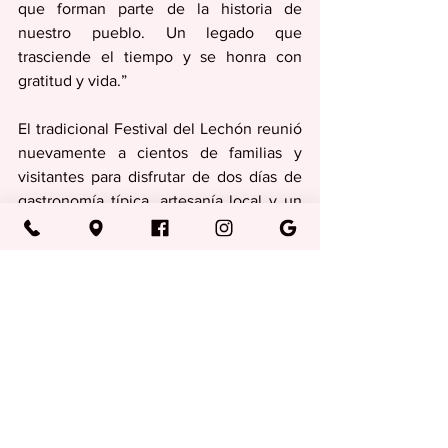
que forman parte de la historia de 
nuestro pueblo. Un legado que 
trasciende el tiempo y se honra con 
gratitud y vida.”
El tradicional Festival del Lechón reunió 
nuevamente a cientos de familias y 
visitantes para disfrutar de dos días de 
gastronomía típica, artesanía local y un 
variado programa artístico y cultural, 
reafirmando su posición como uno de 
los eventos más emblemáticos de Las 
Piedras y de todo Puerto Rico.
Regionales