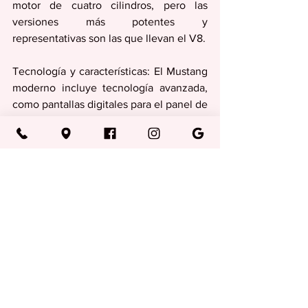
motor de cuatro cilindros, pero las 
versiones más potentes y 
representativas son las que llevan el V8.
Tecnología y características: El Mustang 
moderno incluye tecnología avanzada, 
como pantallas digitales para el panel de 
instrumentos (hasta 12.4 pulgadas) y la 
consola central (hasta 13.2 pulgadas), 
conectividad inalámbrica, y modos de 
conducción seleccionables que ajustan 
el rendimiento y el sonido del escape.
Versiones: Existen diversas versiones, 
como el GT, y la de alto rendimiento 
Dark Horse, que ha sido desarrollada 
para un uso más enfocado en la pista, 
manteniendo al mismo tiempo su uso en 
la calle.