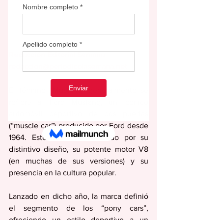
Redacción Editorial Semana
redaccion@periodicolasemana.net
El término “Mustang” generalmente se 
refiere al Ford Mustang, un icónico 
automóvil deportivo de dos puertas 
(“muscle car”) producido por Ford desde 
1964. Este carro es conocido por su 
distintivo diseño, su potente motor V8 
(en muchas de sus versiones) y su 
presencia en la cultura popular.
Lanzado en dicho año, la marca definió 
el segmento de los “pony cars”, 
ofreciendo un estilo deportivo a un 