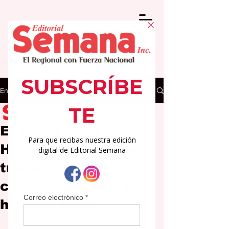
Entrada
Editorial Semana
26 jun 2025
2 min de lectura
El Taller Juan David
Hernández celebra
trece años de
compromiso con la
historia local