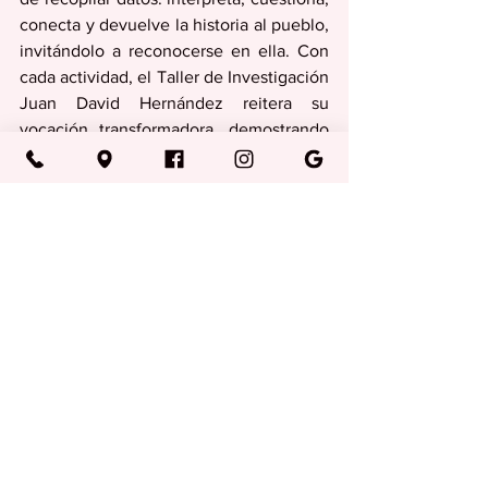
conecta y devuelve la historia al pueblo, 
invitándolo a reconocerse en ella. Con 
cada actividad, el Taller de Investigación 
Juan David Hernández reitera su 
vocación transformadora, demostrando 
que la historia no está guardada en un 
estante: vive en la memoria, en la 
palabra y en la acción colectiva.
Regionales
Ver todo
Entradas recientes