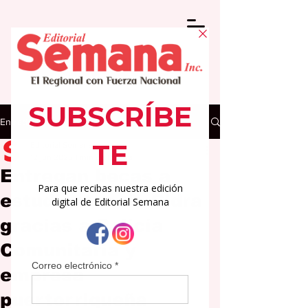
Entrada
Editorial Semana
12 jun 2025
1 min de lectura
Entregan becas a
estudiantes de Cidra
gracias a Policía
Comunitaria y
empresa
puertorriqueña