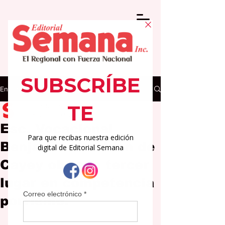
Entrada
Editorial Semana
5 mar
2 min de lectura
Esc. Vocacional
Benjamín Harrison de
Cayey obtiene tercer
lugar en competencia
porrismo.