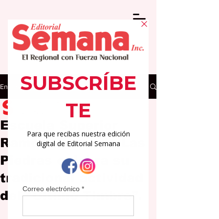
Entrada
Editorial Semana
21 may
2 min de lectura
Escuela Superior
Ramón Power de Las
Piedras celebra su
tradicional actividad
del “Último Timbre”.