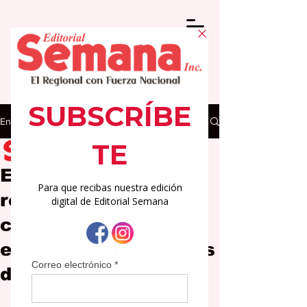
Entrada
Editorial Semana
2 jul
3 min de lectura
Estudio sugiere
relación partos y
cambios cerebrales
en etapas pre clínicas
de Alzheimer