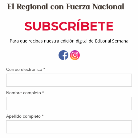
, Edwin González Montalvo afirmó que este proyecto será de gra
y la gobernadora que nos consiguió el presupuesto para po
era. Al final del día estamos hablando de infraestructura para mejo
desarrollo económico, del turismo, toda el área y de todos l
o Puerto Rico y el área Este, así que gracias a la gobernador
só a los alcaldes.