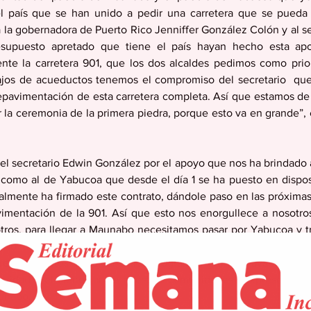
l país que se han unido a pedir una carretera que se pueda t
la gobernadora de Puerto Rico Jenniffer González Colón y al se
supuesto apretado que tiene el país hayan hecho esta apo
nte la carretera 901, que los dos alcaldes pedimos como prio
jos de acueductos tenemos el compromiso del secretario  que 
repavimentación de esta carretera completa. Así que estamos de 
 la ceremonia de la primera piedra, porque esto va en grande”, e
l secretario Edwin González por el apoyo que nos ha brindado a 
omo al de Yabucoa que desde el día 1 se ha puesto en disposi
cialmente ha firmado este contrato, dándole paso en las próximas
vimentación de la 901. Así que esto nos enorgullece a nosotro
os, para llegar a Maunabo necesitamos pasar por Yabucoa y tran
so de nuestra gobernadora Jenniffer González Colón, por as
realidad estos trabajos. Unidos logramos grandes avances, re
ridad y el bienestar de nuestras comunidades”, expresó por su
unabo.