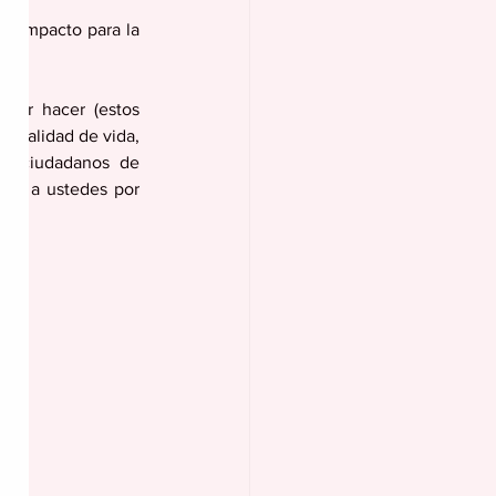
n impacto para la 
der hacer (estos 
r calidad de vida, 
os ciudadanos de 
a y a ustedes por 