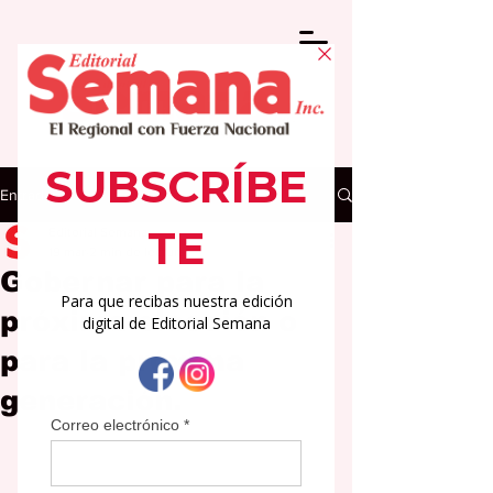
Entrada
Editorial Semana
19 mar
2 min de lectura
Gobernar para la
próxima elección o
para la próxima
generación.