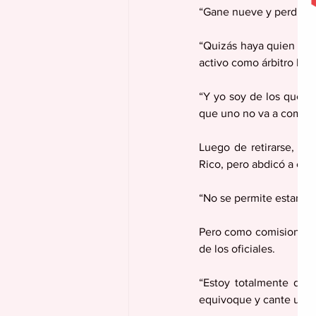
“Gane nueve y perdí una
“Quizás haya quien pie
activo como árbitro ha
“Y yo soy de los que c
que uno no va a cometer
Luego de retirarse, Ra
Rico, pero abdicó a ese 
“No se permite estar en 
Pero como comisionado,
de los oficiales.
“Estoy totalmente de a
equivoque y cante un 