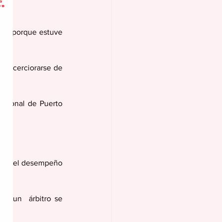
II, porque estuve 
ra cerciorarse de 
esional de Puerto 
rar el desempeño 
ue un  árbitro se 