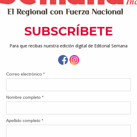
”, dijo.
nse que tardaron mucho en seleccionarme, pero yo no lo creo as
sta hace muy poco”.
reo que conviene esperar un poco después que uno se retire, pa
 luego del retiro algún error que empañe su carrera”.
mIIIrez también fue comisionado de la Comisión de Boxeo Prof
puesto cuando se le ofreció el de la FIB.
las dos organizaciones a la vez, y yo lo entiendo”, dijo.
 fue una voz decidida a favor de enmiendas que ayuden a mejo
cuerdo con el uso del ‘replay’”, dijo. “No puede permitirse q
golpe cuando hubo un cabezazo”.