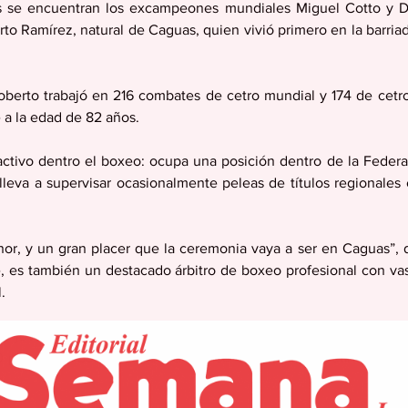
s se encuentran los excampeones mundiales Miguel Cotto y Dan
rto Ramírez, natural de Caguas, quien vivió primero en la barria
berto trabajó en 216 combates de cetro mundial y 174 de cetros
e a la edad de 82 años.
ctivo dentro el boxeo: ocupa una posición dentro de la Federac
lleva a supervisar ocasionalmente peleas de títulos regionales c
or, y un gran placer que la ceremonia vaya a ser en Caguas”, d
, es también un destacado árbitro de boxeo profesional con vas
.
su juventud Roberto fue miembro de la división de paracaidist
10 peleas de boxeo aficionado en su época militar cuando esta