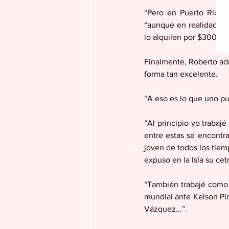
“Pero en Puerto Rico 
“aunque en realidad no 
lo alquilen por $300 cu
Finalmente, Roberto admi
forma tan excelente.
“A eso es lo que uno pue
“Al principio yo trabaj
entre estas se encontr
joven de todos los tiem
expuso en la Isla su ce
“También trabajé como á
mundial ante Kelson Pin
Vázquez...”.