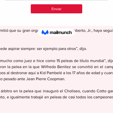
eso no se ha podido hacer, me imagino que debido al costo de
es algo tan costoso: si cuesta $5,000, tal vez podría hacerse q
ando haya una cartelera de título”.
tió que su gran orgullo es que su hijo, Roberto, Jr., haya segui
de aspirar siempre: ser ejemplo para otros”, dijo.
é mucho como juez e hice como 15 peleas de título mundial”, dij
aron la pelea en la que Wilfredo Benítez se convirtió en el ca
pos al destronar aquí a Kid Pambelé a los 17 años de edad y cu
tro pesado ante Jean Pierre Coopman.
rbitro en la pelea que inauguró el Choliseo, cuando Cotto ganó
to, e igualmente trabajé en peleas de casi todos los campeones 