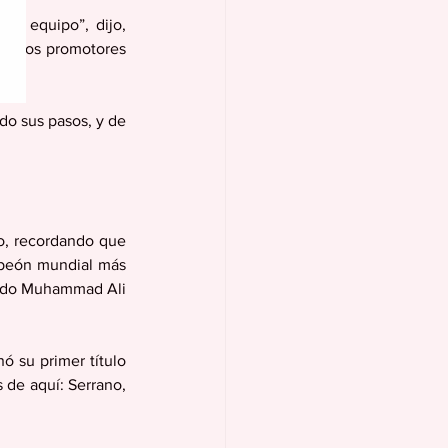
l equipo”, dijo, 
ue los promotores 
do sus pasos, y de 
o, recordando que 
mpeón mundial más 
ando Muhammad Ali 
 su primer título 
de aquí: Serrano, 