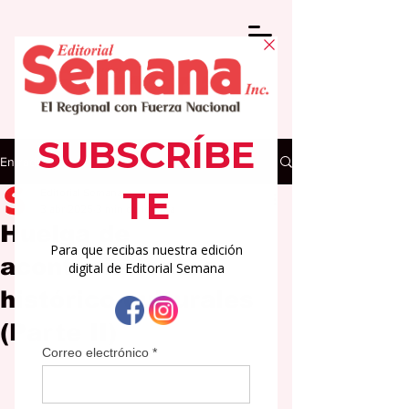
Entrada
Editorial Semana
3 abr 2025
3 min de lectura
Huelga de
acontecimientos
histórico-culturales
(Parte II)