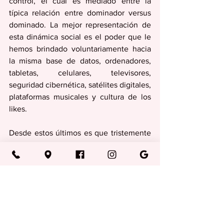
control, el cual es mediado entre la 
típica relación entre dominador versus 
dominado. La mejor representación de 
esta dinámica social es el poder que le 
hemos brindado voluntariamente hacia 
la misma base de datos, ordenadores, 
tabletas, celulares, televisores, 
seguridad cibernética, satélites digitales, 
plataformas musicales y cultura de los 
likes. 
Desde estos últimos es que tristemente 
la salud mental global ha ido en 
desmoronamiento afectivo (Continuará)
…
Columna del Taller de Investigaciones 
Históricas Juan D. Hernández
Columnas