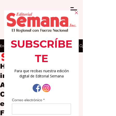
Entrada
Editorial Semana
21 may
2 min de lectura
Huertas College
inaugura el Instituto
Académico de
Ciencias del Deporte
en alianza con la
Federación