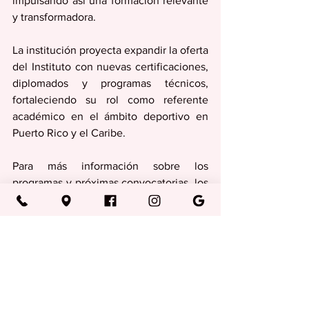
impulsando así una formación relevante 
y transformadora.
La institución proyecta expandir la oferta 
del Instituto con nuevas certificaciones, 
diplomados y programas técnicos, 
fortaleciendo su rol como referente 
académico en el ámbito deportivo en 
Puerto Rico y el Caribe.
Para más información sobre los 
programas y próximas convocatorias, los 
interesados pueden acceder a los 
canales oficiales de Huertas College. 
También puedes llamarnos al teléfono: 
(787) 746-1400 ó envianos al correo 
electrónico: 
admisiones@huertas.edu
.
Actualidad