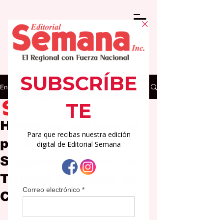
Entrada
Editorial Semana
4 dic 2025
2 min de lectura
Humacao obtiene el
primer lugar en la
Segunda Carrera de
Trineos de Santa en
Cataño