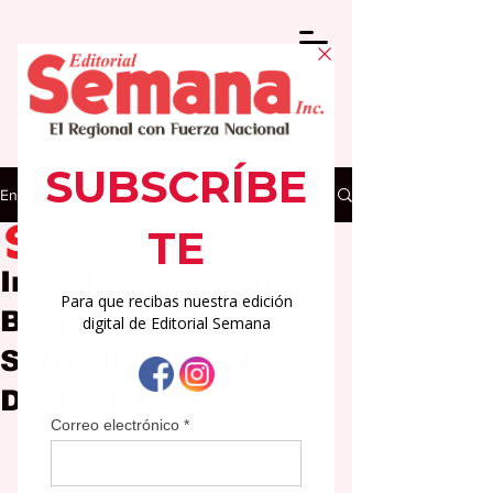
Entrada
Editorial Semana
14 may
1 min de lectura
Inauguran en Aguas
Buenas Torneo de
Softball dedicado a
Daniel Dávila.