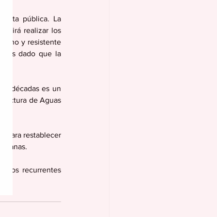
asta pública. La 
tirá realizar los 
erno y resistente 
uvias dado que la 
or décadas es un 
tructura de Aguas 
n para restablecer 
tidianas.
daños recurrentes 