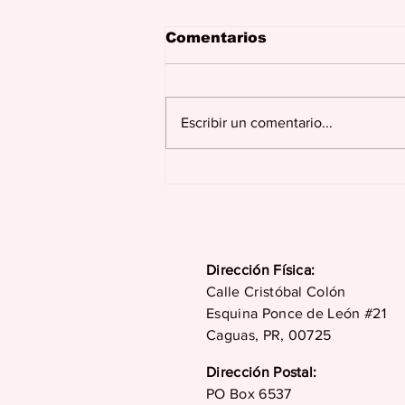
Comentarios
Escribir un comentario...
Juncos celebra más de
dos siglos de historia,
tradición, cultura y
desarrollo en su 229
aniversario
Dirección Física:
Calle Cristóbal Colón
Esquina Ponce de León #21
Caguas, PR, 00725
Dirección Postal:
PO Box 6537