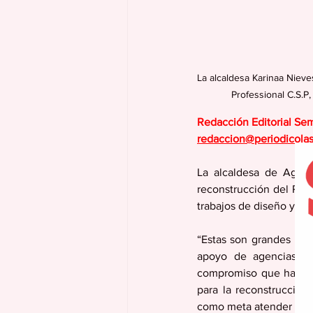
La alcaldesa Karinaa Nieve
Professional C.S.P
Redacción Editorial Se
redaccion@periodicola
La alcaldesa de Aguas
reconstrucción del Puen
trabajos de diseño y pla
“Estas son grandes not
apoyo de agencias es
compromiso que habíamo
para la reconstrucció
como meta atender las 