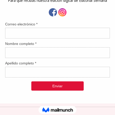
ofessional C.S.P fue seleccionada mediante el proceso de sub
ra etapa del proyecto es de $466,034.00. Esta fase inicial permi
planificación que darán paso a la construcción de un puente mod
uridad vial y protegerá a la comunidad ante los eventos de ll
a el paso de miles de familias que quedan incomunicadas.
e esta obra permanente que los aguasboneses han esperado p
nuevo proyecto seguimos accionando para transformar la infraes
a de nuestra gente”, agregó la alcaldesa.
ceso de diseño, se avanzará a las próximas etapas de construcció
aldar a los vecinos que dependen de ella para sus actividades co
 que el puente actual, construido hace varias décadas, sufre 
el río Bayamón, que provocan inundaciones severas en la zona.