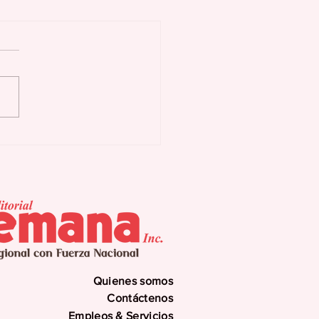
as Buenas activa
n preventivo ante
uía y eventuales
errupciones
gramadas
Quienes somos
Contáctenos
Empleos & Servicios