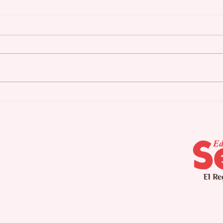
Cidra culmina
Agu
campamento de verano
pla
para pacientes con
seq
Alzheimer
int
pro