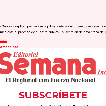
s Serrano explicó que para esta primera etapa del proyecto se seleccion
, mediante el proceso de subasta pública. La inversión de esta etapa de
mana
semana.net
 Buenas, Karina Nieves Serrano, anunció el inicio de la prim
te La Charca en el barrio La Mula, con la adjudicación y firma 
nificación de la obra.
icias. Luego de identificar y anunciar hace unos meses los fon
tatales y federales, hoy podemos comunicar un paso más,
s realizado con nuestro pueblo de tan importante obra. El pr
n del Puente La Charca ya fue adjudicado. Cada proyecto que 
necesidades de todos los aguasbonenses”, expresó Nieves Serr