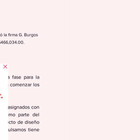
ó la firma G. Burgos 
 $466,034.00.
era fase para la 
para comenzar los 
dos asignados con 
 como parte del 
oyecto de diseño 
impulsamos tiene 
ano.