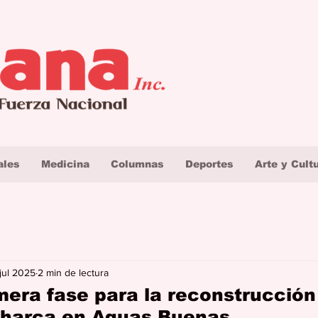
ales
Medicina
Columnas
Deportes
Arte y Cult
 jul 2025
2 min de lectura
imera fase para la reconstrucción
Charca en Aguas Buenas