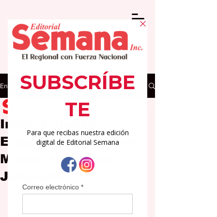
Entrada
Editorial Semana
4 sept 2025
2 min de lectura
Inmortalizado
Edgardo Delgado en
Museo Histórico
Junqueño