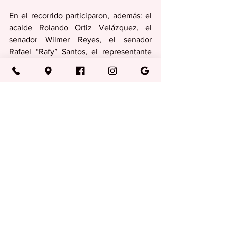
En el recorrido participaron, además: el 
acalde Rolando Ortiz Velázquez, el 
senador Wilmer Reyes, el senador 
Rafael “Rafy” Santos, el representante 
del Distrito 30, Fernando Sanabria Colón 
y la administradora municipal de 
Guayama, Lilliam Rodríguez.
Regionales
Ver todo
Entradas recientes