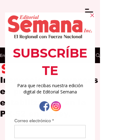
Entrada
Editorial Semana
26 mar
2 min de lectura
Inspeccionan avances
en proyecto de
estabilización en la
PR-52 en Cayey.