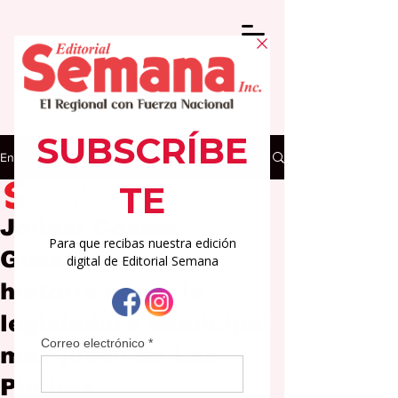
Entrada
Editorial Semana
16 ene 2025
2 min de lectura
Joilani Cosme
González hace
historia como la
legisladora municipal
más joven de Las
Piedras