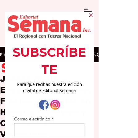
Entrada
Editorial Semana
27 nov 2025
2 min de lectura
Juncos invita a
Encendido Navideño,
Fiestas de Pueblo en
Honor a los Mulos y
Carnaval del
Valenciano