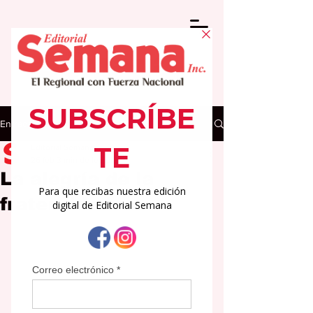
Entrada
Editorial Semana
26 feb
3 min de lectura
La alegría de la
fraternidad