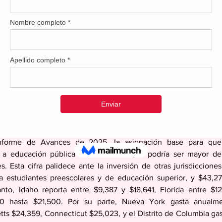
ríticos que inciden en perpetuar nuestros males sociales radica 
ión de calidad a nuestros niños y jóvenes. Puerto Rico invie
or de fondos por cada estudiante del sistema público al compar
 los Estados Unidos, a pesar de ser la que más fondos federales re
 año 2025-2026, el Departamento de Educación invertirá en tota
 de los cuales $2,150 millones provienen de fondos federa
ones, son producto del fondo general, es decir, del bolsillo d
forme de Avances de 2025, la asignación base para que 
 a educación pública es $2,151, aunque podría ser mayor de a
s. Esta cifra palidece ante la inversión de otras jurisdiccione
a estudiantes preescolares y de educación superior, y $43,27
anto, Idaho reporta entre $9,387 y $18,641, Florida entre $12
0 hasta $21,500. Por su parte, Nueva York gasta anualme
ts $24,359, Connecticut $25,023, y el Distrito de Columbia gast