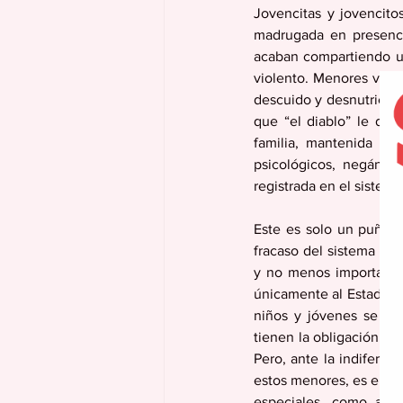
Jovencitas y jovencito
madrugada en presencia
acaban compartiendo un
violento. Menores vivi
descuido y desnutrición
que “el diablo” le dij
familia, mantenida enc
psicológicos, negándol
registrada en el sistem
Este es solo un puñado
fracaso del sistema par
y no menos importante,
únicamente al Estado. L
niños y jóvenes se exp
tienen la obligación de 
Pero, ante la indiferen
estos menores, es el Es
especiales, como acces