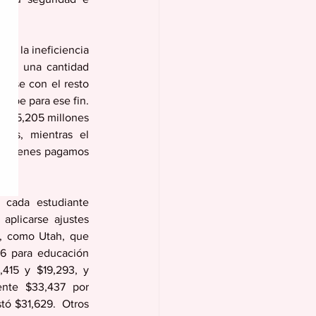
en la ineficiencia 
rte una cantidad 
arse con el resto 
cibe para ese fin. 
l $5,205 millones 
les, mientras el 
e quienes pagamos 
cada estudiante 
plicarse ajustes 
s, como Utah, que 
6 para educación 
,415 y $19,293, y 
nte $33,437 por 
ó $31,629.  Otros 