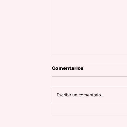
Comentarios
Escribir un comentario...
Se dona hoy para cobrar
mañana