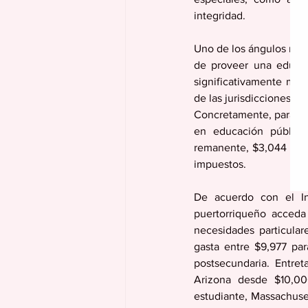
integridad. 
Uno de los ángulos más c
de proveer una educac
significativamente men
de las jurisdicciones de
Concretamente, para el
en educación pública,
remanente, $3,044 mill
impuestos. 
De acuerdo con el In
puertorriqueño acceda
necesidades particulare
gasta entre $9,977 par
postsecundaria. Entret
Arizona desde $10,00
estudiante, Massachuset