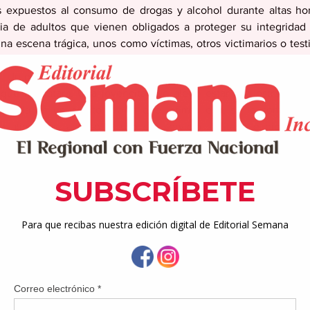
s expuestos al consumo de drogas y alcohol durante altas hor
 de adultos que vienen obligados a proteger su integridad fí
a escena trágica, unos como víctimas, otros victimarios o test
endo en condiciones precarias entre basura y excremento, en e
. Un padre endrogado que asesina a puñaladas a su hijito de ci
o que lo matara. Una jovencita que alegó estar secuestrada du
errada en un cuarto y a la que, afirmó ella, se le sometió a
e alimentos, acceso al uso del servicio sanitario e higiene,
a de educación. 
 de muchas instancias de las que nos enteramos por la prensa
a monitorear, investigar, conocer, dar seguimiento y proteger a 
 prevenir estas situaciones. Es razonable concluir que la culp
os primeros responsables son los familiares y encargados que p
ongan a condiciones de vida precarias, indignas, inseguras y
velar por su bienestar y cubrir sus necesidades básicas para su de
cia y hasta las actuaciones negligentes y culposas de los padre
tado el que tiene la obligación de establecer medidas conducent
o a educación, salud, familia, justicia juvenil y, finalment