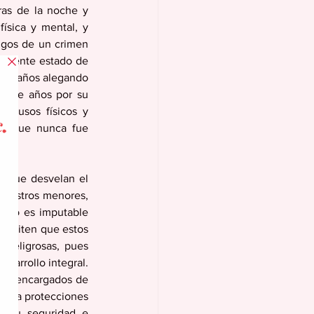
as de la noche y 
sica y mental, y 
igos de un crimen 
vidente estado de 
nco años alegando 
rante años por su 
 abusos físicos y 
 y que nunca fue 
 que desvelan el 
nuestros menores, 
a no es imputable 
ermiten que estos 
 peligrosas, pues 
sarrollo integral. 
s y encargados de 
es a protecciones 
e, su seguridad e 