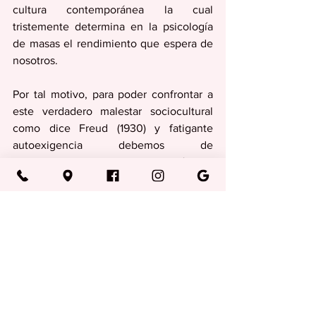
cultura contemporánea la cual 
tristemente determina en la psicología 
de masas el rendimiento que espera de 
nosotros. 
Por tal motivo, para poder confrontar a 
este verdadero malestar sociocultural 
como dice Freud (1930) y fatigante 
autoexigencia debemos de 
desprendernos de la fórmula 
acumuladora de que cantidad es igual 
calidad. El disfrutarnos los procesos de 
cada tarea a nuestro ritmo precisamente 
combate la fatiga autodestructiva.
Columnas