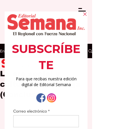
Entrada
Editorial Semana
22 may 2025
3 min de lectura
La era social y
cultural de la fatiga
(Conclusión)