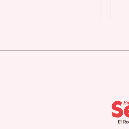
HRSA reconoce la
Ent
calidad y el impacto y
pos
alcance de los Centros
gen
de Salud Primaria 330
bio
en Puerto Rico
más
hue