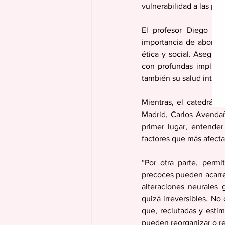
vulnerabilidad a las pat
El profesor Diego Gra
importancia de abordar 
ética y social. Aseguró
con profundas implicaci
también su salud integr
Mientras, el catedrát
Madrid, Carlos Avendañ
primer lugar, entender
factores que más afecta
“Por otra parte, perm
precoces pueden acarrea
alteraciones neurales
quizá irreversibles. No
que, reclutadas y esti
pueden reorganizar o r