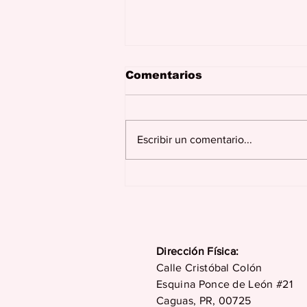
Comentarios
Escribir un comentario...
Consejos para mantener
un buen nivel de
oxígeno durante sus
vacaciones
Dirección Física:
Calle Cristóbal Colón
Esquina Ponce de León #21
Caguas, PR, 00725