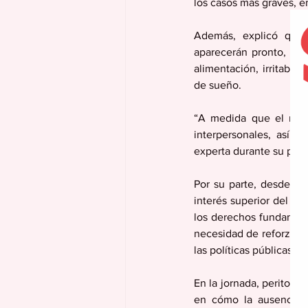
los casos más graves, en
Además, explicó que, 
aparecerán pronto, pu
alimentación, irritabili
de sueño.
“A medida que el niño
interpersonales, así c
experta durante su part
Por su parte, desde el 
interés superior del me
los derechos fundamenta
necesidad de reforzar l
las políticas públicas d
En la jornada, peritos e
en cómo la ausencia d