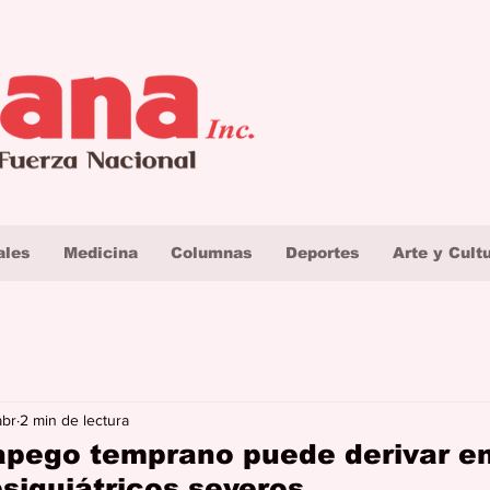
ales
Medicina
Columnas
Deportes
Arte y Cult
abr
2 min de lectura
 apego temprano puede derivar e
siquiátricos severos.