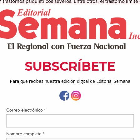
 trastornos psiquiátricos severos. Entre otros, el trastorno límite
ante la falta de un apego adecuado, las manifestaciones 
diéndose diagnosticar antes del año de edad a través de prob
dad importante, llanto frecuente e incoercible. O, por el contrari
 crece, pueden aparecer desconfianza y miedo, dificultades e
omo inseguridad, baja autoestima y conductas agresivas de de
icipación en ‘XXVII Ateneo de Bioética.
punto de vista ético y jurídico, la ley establece con claridad q
nor sobre cualquier otro interés legítimo concurrente, valorand
les de las demás personas implicadas. Por todo ello, los exper
os sistemas de apoyo a la infancia y de integrar el conocimiento
e protección.
n neurociencia, psiquiatría, psicología y protección de menores 
e vínculos seguros está configurando una generación de a