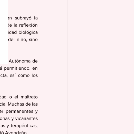
quien subrayó la 
esde la reflexión 
ealidad biológica 
al del niño, sino 
idad Autónoma de 
á permitiendo, en 
ta, así como los 
ad o el maltrato 
ia. Muchas de las 
er permanentes y 
ias y vicariantes 
s y terapéuticas, 
ntó Avendaño.