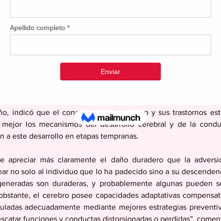
ologías mentales y a la exclusión social.
cia, presidente de la Fundación de Ciencias de la Salud, 
el apego no solo desde la evidencia científica, sino también d
 que “el apego no es solo una categoría psicológica, sino una r
ones éticas. Cuando falla, se resiente no solo la vida emocion
al y, en consecuencia, nuestra responsabilidad social”.
ico emérito de Anatomía Humana y Neurociencia de la Univers
o, indicó que el conocimiento del apego y sus trastornos est
 mejor los mecanismos del desarrollo cerebral y de la conduc
n a este desarrollo en etapas tempranas.
ite apreciar más claramente el daño duradero que la adversid
r no solo al individuo que lo ha padecido sino a su descendenc
 generadas son duraderas, y probablemente algunas pueden s
 obstante, el cerebro posee capacidades adaptativas compensator
muladas adecuadamente mediante mejores estrategias preventiva
escatar funciones y conductas distorsionadas o perdidas”, come