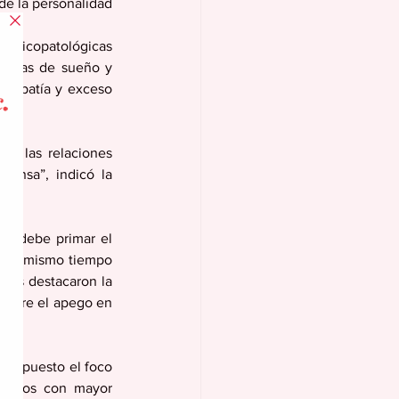
 de la personalidad
psicopatológicas 
lemas de sueño y 
o, apatía y exceso 
n las relaciones 
fensa”, indicó la 
ue debe primar el 
o al mismo tiempo 
tos destacaron la 
 sobre el apego en 
han puesto el foco 
dultos con mayor 