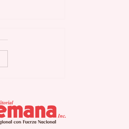
renamiento mujeres
menopáusicas
era señales
lógicas tempranas
 intensas en el
so