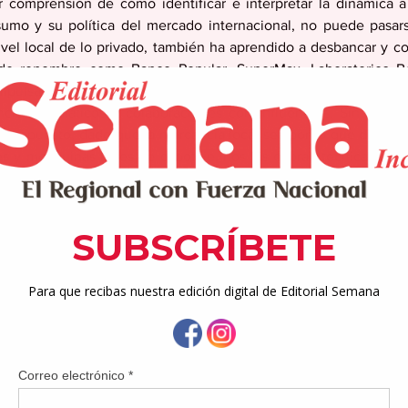
comprensión de cómo identificar e interpretar la dinámica a 
umo y su política del mercado internacional, no puede pasars
el local de lo privado, también ha aprendido a desbancar y coo
de renombre como Banco Popular, SuperMax, Laboratorios Bor
mpulsar una priorización hacia lo que es nativo en teoría tras t
ncios mediáticos y colaboraciones con influencers. Sin embarg
lo opuesto, dado que la mercancía local sea por lo que dictamina
s y mezquinas leyes de cabotaje, nos las cobran técnicamente 
 factor colonial.
en nombre de lo que esté siendo tendencia no a nivel local, sino
enta su producto en nombre de lo que genere mayores acumulac
renombre de lo criollo cobran otro significado y sentido. Qu
ería la comida, música, ropa, etc. debido a la globalización van
nexportables e innegociables. En este caso nos estamos refirie
de ese pueblo y hasta país bajo la apropiación cultural que em
es de preservarse en control económico. 
a de pensamiento, en la peculiar situación que confronta no solo