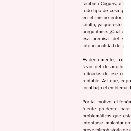
también Caguas, encontr
todo tipo de cosa que 
en el mismo entorno, n
criollo, ya que esto car
preguntarse: ¿Cuál es la
esa premisa, del saq
intencionalidad del pro
Evidentemente, la mejo
favor del desarrollo de
rutinarias de ese cont
rentable. Así que, el po
local bajo el emblema de
Por tal motivo, el fen
fuente prudente para 
problemáticas que esta
intentarse implantar e
breve microhistoria de 