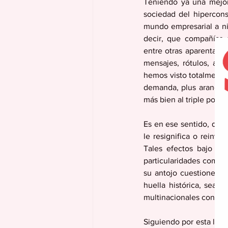
Teniendo ya una mejor 
sociedad del hipercons
mundo empresarial a niv
decir, que compañías 
entre otras aparentan i
mensajes, rótulos, anu
hemos visto totalmente 
demanda, plus arancele
más bien al triple por el
Es en ese sentido, que 
le resignifica o reinv
Tales efectos bajo el 
particularidades como s
su antojo cuestiones i
huella histórica, sea 
multinacionales con fin
Siguiendo por esta líne