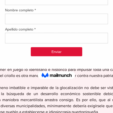
amos que el término criollo se ha ido distorsionando e inclusi
se confeccione en el pueblo. A pesar de que ciertos productos 
o significa que de por sí sea algo que pudiera exaltarse o r
ece de un trasfondo social e histórico. Es decir, que se hace má
 verdadera intención de significar a ese objeto/cosa como criollo
ue nos sacude por el simple hecho de hacernos comprend
ducto a mercadear. 
r manera de cómo evaluar si la pretensión de los mercaderes ba
 un capital sociocultural resultan ser el mantener acorde las d
exto, por lo que atentar y/o entremezclar lo extranjero con lo
ner en juego lo identitario e histórico para impulsar toda una ca
l criollo es otra manera violenta de atentar contra nuestra patria
ómeno imbatible e imparable de la glocalización no debe ser vi
la búsqueda de un desarrollo económico sostenible debido
 maniobra mercantilista arrastra consigo. Es por ello, que a
n diversas municipalidades, mínimamente debería exigírsele qu
ese pueblo a establecerse e idiosincrasia puertorriqueña.