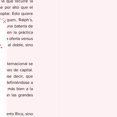
la que recurre la 
e por alto que el 
ptar. Esto quiere 
inquen, Ralph’s, 
oda una batería de 
o, en la práctica 
 la oferta versus 
no al doble, sino 
 internacional se 
iones de capital. 
iérase decir, que 
 redefiniéndose a 
ndo más bien a la 
pujan las grandes 
 Puerto Rico, sino 