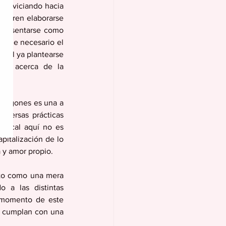
ve viciando hacia 
logren elaborarse 
epresentarse como 
s que necesario el 
? Al ya plantearse 
er acerca de la 
rrigones es una a 
iversas prácticas 
 local aquí no es 
pitalización de lo 
 y amor propio. 
sto como una mera 
 a las distintas 
l momento de este 
e cumplan con una 