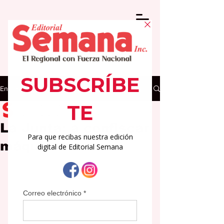
Entrada
Editorial Semana
23 oct 2025
2 min de lectura
La Junta: a confiscar
máquinas