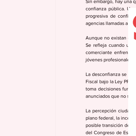
Sin embargo, hay una qu
confianza pública. Urg
progresiva de confian
agencias llamadas a pro
Aunque no existan estad
Se refleja cuando un 
comerciante enfrenta 
jóvenes profesionales 
La desconfianza se ha c
Fiscal bajo la Ley PRO
toma decisiones fundam
anunciados que no se c
La percepción ciudadan
plano federal, la incer
posible transición del
del Congreso de Estado