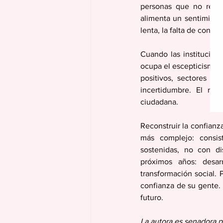
personas que no reside
alimenta un sentimiento
lenta, la falta de conti
Cuando las institucione
ocupa el escepticismo. 
positivos, sectores op
incertidumbre. El res
ciudadana. 
Reconstruir la confianz
más complejo: consist
sostenidas, no con di
próximos años: desarr
transformación social. P
confianza de su gente. 
futuro.
La autora es senadora p