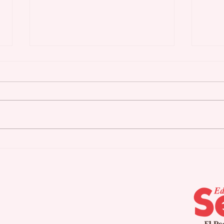
Repudio del PIP ante la
Lid
difamación bajuna del
inc
PPD