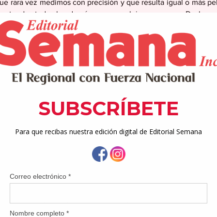
e rara vez medimos con precisión y que resulta igual o más pelig
e atender todas las demás, por complejas que sean. De lo cont
za sigue alimentando una sensación de incertidumbre entre la
veer estabilidad gubernamental y soluciones concretas. 
ísticas oficiales que la cuantifiquen, la desconfianza se percib
ciudadano presenta una denuncia y no obtiene respuesta opo
procesos gubernamentales interminables para poder operar su
deciden emigrar en busca de mejores oportunidades. 
onvertido en una experiencia colectiva. La presencia de la Jun
MESA también forma parte de esa percepción. Para muchos, es e
entales sobre el rumbo fiscal del país. A esto se suma la real
ompletan y promesas que no se traducen en resultados tangibles
a es la de un sistema desconectado de las necesidades reales 
tidumbre no es menor. Asuntos esenciales como el financiamiento 
 PAN al SNAP que ampliaría beneficios y acceso en casos de em
s Unidos. El pueblo observa cómo decisiones cruciales para la 