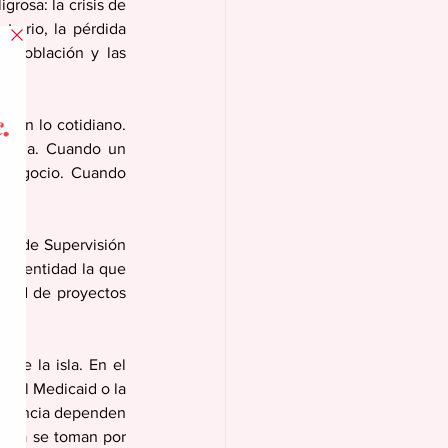
rosa: la crisis de 
rario, la pérdida 
 población y las 
e en lo cotidiano. 
rtuna. Cuando un 
 negocio. Cuando 
ta de Supervisión 
sa entidad la que 
idad de proyectos 
. 
de la isla. En el 
del Medicaid o la 
ergencia dependen 
isla se toman por 