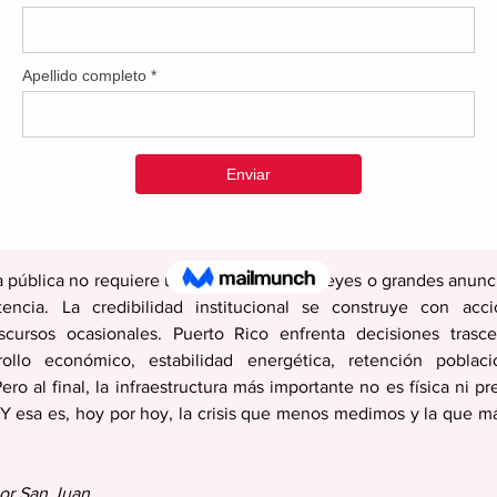
n aquí, en un contexto político marcado por limitaciones est
 de impotencia institucional. A lo anterior se suman factores c
nuidad administrativa y la escasa comunicación transparente con l
s no explican, no rinden cuentas o no producen resultados visi
También ocurre lo contrario: cuando se implementa política públi
ositores intentan desviar la discusión pública hacia controve
ultado es un clima permanente de confrontación que desga
a pública no requiere únicamente nuevas leyes o grandes anunci
encia. La credibilidad institucional se construye con acci
scursos ocasionales. Puerto Rico enfrenta decisiones trasce
ollo económico, estabilidad energética, retención poblacio
ero al final, la infraestructura más importante no es física ni pre
Y esa es, hoy por hoy, la crisis que menos medimos y la que más
or San Juan,