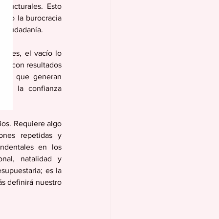
ructurales. Esto 
omo la burocracia 
a ciudadanía. 
bles, el vacío lo 
ca con resultados 
rsias que generan 
sta la confianza 
os. Requiere algo 
ones repetidas y 
ndentales en los 
nal, natalidad y 
supuestaria; es la 
 definirá nuestro 