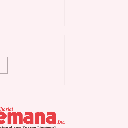
erar puede
omodar