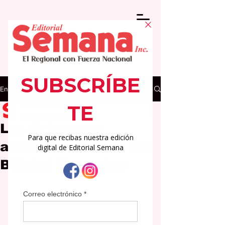
Entrada
Editorial Semana
25 dic 2025
1 min de lectura
Las Artesanas
avanzan a la final del
Béisbol Femenino