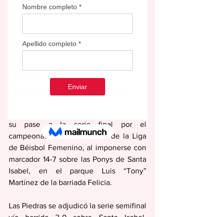
Nashaly Rivera, de las Artesanas.
Redacción EDITORIAL SEMANA
redaccion@periodicolasemana.net
Las Artesanas de Las Piedras aseguraron 
su pase a la serie final por el 
campeonato de Puerto Rico de la Liga 
de Béisbol Femenino, al imponerse con 
marcador 14-7 sobre las Ponys de Santa 
Isabel, en el parque Luis “Tony” 
Martínez de la barriada Felicia.
Las Piedras se adjudicó la serie semifinal 